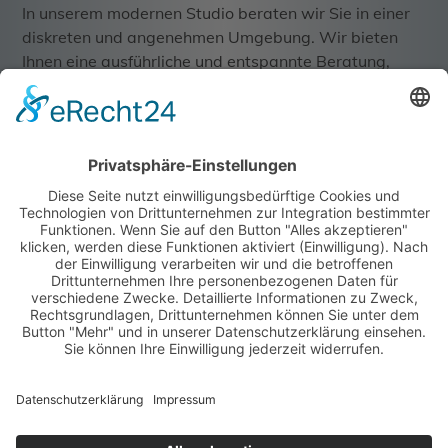
In unserem modernen Studio beraten wir Sie in einer
diskreten und angenehmen Umgebung. Wir bieten
Ihnen eine ausführliche und entspannte Beratung,
damit Sie einen Haarersatz erhalten, der Ihren
persönlichen Vorstellungen an Komfort und Stil
bestmöglich entspricht. Entdecken Sie eine große
Auswahl an Perücken aus unterschiedlichen Fasern
wie Echthaar, europäischem Echthaar, Kunsthaar und
Mischfasern.
Damit die Versorgung für Sie so unkompliziert wie
möglich ist übernehmen wir für Sie die gesamte
Abwicklung mit der Krankenkasse.
Professionelle Beratung von unseren
Zweithaarspezialisten - Individuell und auf Ihre
Bedürfnisse angepasst
Qualitative Perücken in allen Preissegmenten
Abrechnung mit diversen Krankenkassen